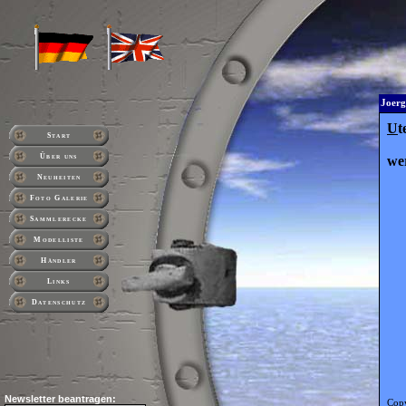
Joerg
U
t
Start
Über uns
we
Neuheiten
Foto Galerie
Sammlerecke
Modelliste
Händler
Links
Datenschutz
Newsletter beantragen:
Copy