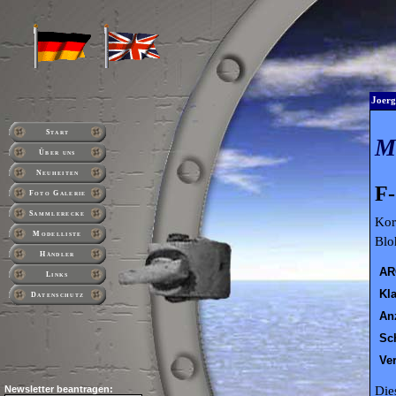
Joerg
Start
Über uns
Neuheiten
F-
Foto Galerie
Sammlerecke
Kor
Modelliste
Blo
Händler
AR
Links
Kl
Datenschutz
An
Sc
Ve
Die
Newsletter beantragen: