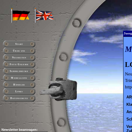
Joerg
Start
Über uns
Neuheiten
LC
Foto Galerie
Sammlerecke
Neu
Modelliste
Tri
Händler
htt
Links
AR
Datenschutz
Kl
An
Sc
Ve
Newsletter beantragen:
Zu