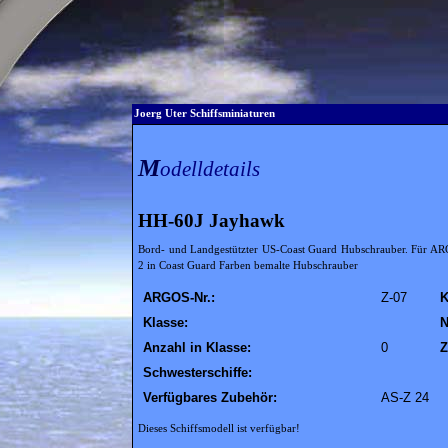
Joerg Uter Schiffsminiaturen
M
odelldetails
HH-60J Jayhawk
Bord- und Landgestützter US-Coast Guard Hubschrauber. Für AR
2 in Coast Guard Farben bemalte Hubschrauber
ARGOS-Nr.:
Z-07
K
Klasse:
N
Anzahl in Klasse:
0
Z
Schwesterschiffe:
Verfügbares Zubehör:
AS-Z 24
Dieses Schiffsmodell ist verfügbar!