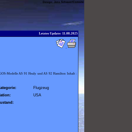
Design:
Jens Schauer
/
Comsite
Letztes Update: 11.08.2025
GOS-Modelle AS 91 Healy und AS 92 Hamilton Inhalt :
ategorie:
Flugzeug
ation:
USA
ustand: