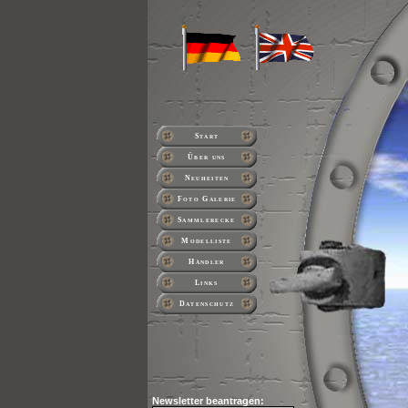
Start
Über uns
Neuheiten
Foto Galerie
Sammlerecke
Modelliste
Händler
Links
Datenschutz
Newsletter beantragen: