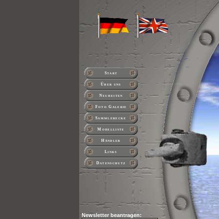
Start
Über uns
Neuheiten
Foto Galerie
Sammlerecke
Modelliste
Händler
Links
Datenschutz
Newsletter beantragen: