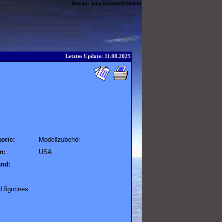
Design:
Jens Schauer
/
Comsite
Letztes Update: 11.08.2025
orie:
Modellzubehör
n:
USA
and:
 figurines