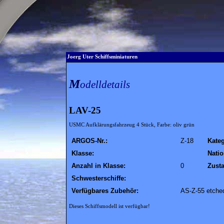
Joerg Uter Schiffsminiaturen
M
odelldetails
LAV-25
USMC Aufklärungsfahrzeug 4 Stück, Farbe: oliv grün
ARGOS-Nr.:
Z-18
Kateg
Klasse:
Natio
Anzahl in Klasse:
0
Zust
Schwesterschiffe:
Verfügbares Zubehör:
AS-Z-55 etched
Dieses Schiffsmodell ist verfügbar!