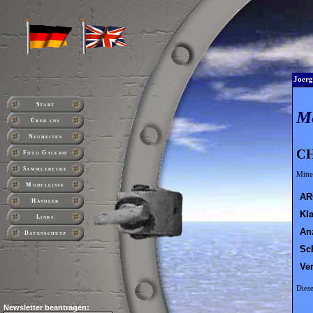
Joerg
Start
M
Über uns
Neuheiten
CH
Foto Galerie
Sammlerecke
Mitt
Modelliste
AR
Händler
Kl
Links
An
Datenschutz
Sc
Ve
Diese
Newsletter beantragen: