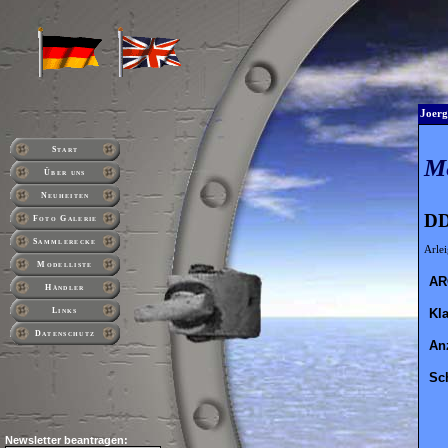
Joerg
Start
M
Über uns
Neuheiten
DD
Foto Galerie
Sammlerecke
Arlei
Modelliste
AR
Händler
Kl
Links
Datenschutz
An
Sc
Newsletter beantragen: