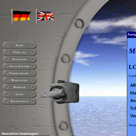
Joerg
Start
M
Über uns
Neuheiten
LC
Foto Galerie
Sammlerecke
Land
Modelliste
AR
Händler
Kl
Links
An
Datenschutz
Sc
Ve
Diese
Newsletter beantragen: