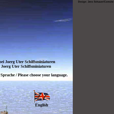
Design:
Jens Schauer
/
Comsite
i Joerg Uter Schiffsminiaturen
 Joerg Uter Schiffsminiaturen
 Sprache / Please choose your language.
English